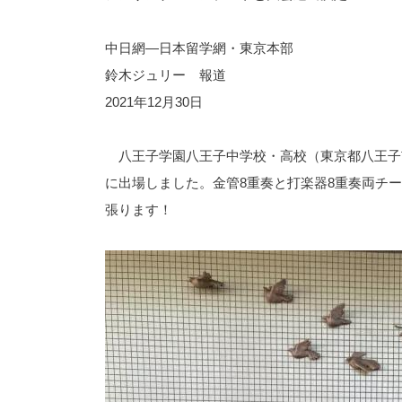
中日網―日本留学網・東京本部
鈴木ジュリー 報道
2021年12月30日
八王子学園八王子中学校・高校（東京都八王子
に出場しました。金管8重奏と打楽器8重奏両チ
張ります！