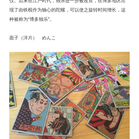
仪。后来在江户时代，独乐进一步被改良，在博多地区出
现了由铁棍作为轴心的陀螺，可以使之旋转时间增长，这
种被称为“博多独乐”。
面子（洋片） めんこ