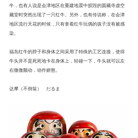
牛，也有人说是会津地区在重建地震中损毁的圆藏寺虚空
藏堂时突然出现了一只红牛。另外，也有传说称，在会津
地区流行天花的时候，只有拿着红牛玩偶的孩子没有被感
染。
福岛红牛的脖子和身体之间采用了特殊的工艺连接，使得
牛头并不是死死地卡在身体上，轻碰一下，牛头就可以左
右微微颤动，动作娇憨。
达摩（不倒翁） だるま