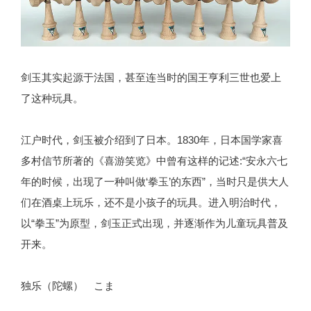
剑玉其实起源于法国，甚至连当时的国王亨利三世也爱上
了这种玩具。
江户时代，剑玉被介绍到了日本。1830年，日本国学家喜
多村信节所著的《喜游笑览》中曾有这样的记述:“安永六七
年的时候，出现了一种叫做‘拳玉’的东西”，当时只是供大人
们在酒桌上玩乐，还不是小孩子的玩具。进入明治时代，
以“拳玉”为原型，剑玉正式出现，并逐渐作为儿童玩具普及
开来。
独乐（陀螺） こま