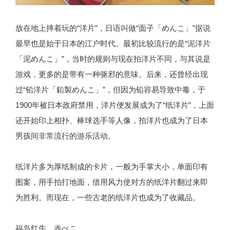
放在地上摔着玩的“洋片”，日语叫做“面子「めんこ」”据说
最早也是始于日本的江户时代。最初比较流行的是“泥洋片
「泥めんこ」”，当时的规则与现在拍洋片不同，与其说是
游戏，更多的是带有一种驱邪的意味。后来，还曾经出现
过“铅洋片「鉛製めんこ」”，但因为铅容易导致中毒，于
1900年被日本政府禁用，洋片便发展成为了“纸洋片”，上面
还开始印上相扑、棒球选手等人像，拍洋片也成为了日本
男孩间非常流行的游乐活动。
纸洋片多为厚纸制成的卡片，一般为手掌大小，单面印有
图案，用手拍打地面，借用风力使对方的纸洋片翻过来即
为胜利。而现在，一些古老的纸洋片也成为了收藏品。
福岛红牛 赤べこ