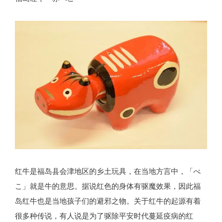
红牛是福岛县会津地区的乡土玩具，在当地方言中，「べ
こ」就是牛的意思。据说红色的身体有驱魔效果，因此福
岛红牛也是当地孩子们的避邪之物。关于红牛的起源有着
很多种传说，有人说是为了驱除平安时代蔓延疫病的红